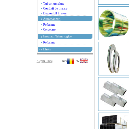
Tuburi umplute
Conditii de livrare
Disponibil in stoc
Automatizari
Referinte
Cercetare
Instalatii Tehnologice
Referinte
Links
Alegeti limba
: