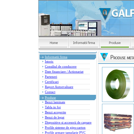
Informatii firma
Istoric
Consiliul de conducere
Date financiare / Actionariat
Parteneri
Certificari
Raport Autoevaluare
Contact
Produse
Benzi laminate
Tabla in foi
Benzi acoperite
Benzi de legat
Dispozitive si accesorii de capsare
Profile sisteme de gips-carton
Profile armare tamplarie PVC